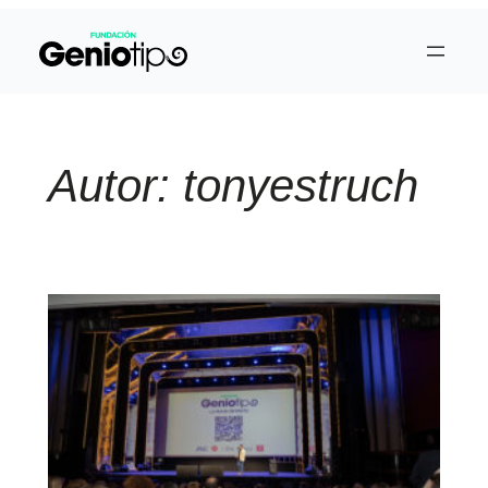
Saltar
al
contenido
Autor:
tonyestruch