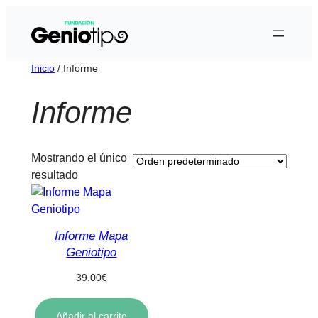
Saltar
al
contenido
Inicio
/ Informe
Informe
Mostrando el único
resultado
Informe Mapa
Geniotipo
39.00
€
Añadir al carrito