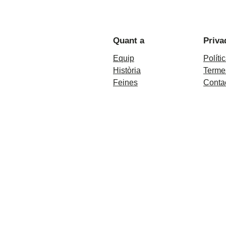
Quant a
Priva
Equip
Políti
Història
Termes
Feines
Conta