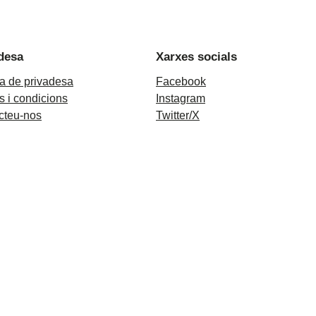
desa
Xarxes socials
ca de privadesa
Facebook
 i condicions
Instagram
cteu-nos
Twitter/X