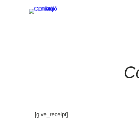
Vés
al
contingut
C
[give_receipt]