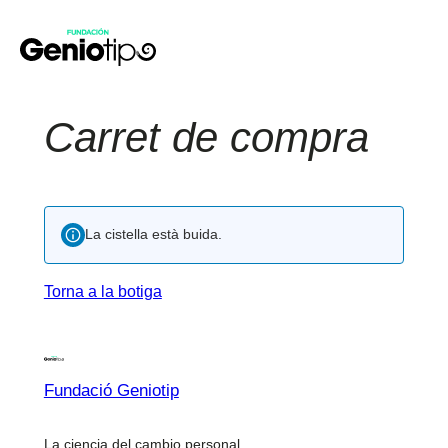
Vés
al
contingut
Carret de compra
La cistella està buida.
Torna a la botiga
Fundació Geniotip
La ciencia del cambio personal