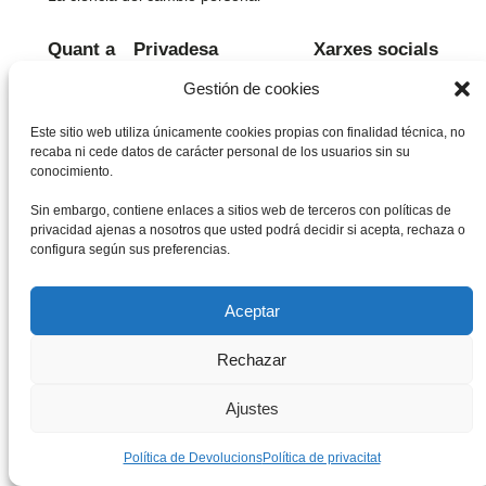
Quant a
Privadesa
Xarxes socials
Equip
Política de privadesa
Facebook
Gestión de cookies
Història
Termes i condicions
Instagram
Este sitio web utiliza únicamente cookies propias con finalidad técnica, no
Feines
Contacteu-nos
Twitter/X
recaba ni cede datos de carácter personal de los usuarios sin su
conocimiento.
Sin embargo, contiene enlaces a sitios web de terceros con políticas de
Dissenyat amb
WordPress
privacidad ajenas a nosotros que usted podrá decidir si acepta, rechaza o
configura según sus preferencias.
Aceptar
Rechazar
Ajustes
Política de Devolucions
Política de privacitat