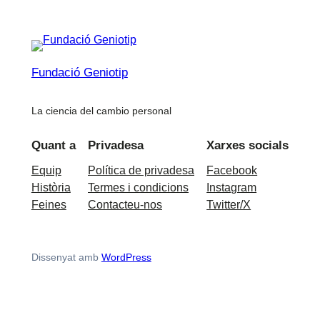
Fundació Geniotip
La ciencia del cambio personal
Quant a
Privadesa
Xarxes socials
Equip
Política de privadesa
Facebook
Història
Termes i condicions
Instagram
Feines
Contacteu-nos
Twitter/X
Dissenyat amb
WordPress